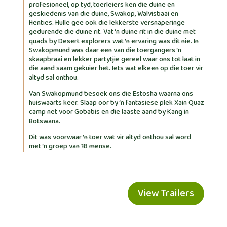
profesioneel, op tyd, toerleiers ken die duine en
geskiedenis van die duine, Swakop, Walvisbaai en
Henties. Hulle gee ook die lekkerste versnaperinge
gedurende die duine rit. Vat ‘n duine rit in die duine met
quads by Desert explorers wat ‘n ervaring was dit nie. In
Swakopmund was daar een van die toergangers ‘n
skaapbraai en lekker partytjie gereel waar ons tot laat in
die aand saam gekuier het. Iets wat elkeen op die toer vir
altyd sal onthou.
Van Swakopmund besoek ons die Estosha waarna ons
huiswaarts keer. Slaap oor by ‘n fantasiese plek Xain Quaz
camp net voor Gobabis en die laaste aand by Kang in
Botswana.
Dit was voorwaar ‘n toer wat vir altyd onthou sal word
met ‘n groep van 18 mense.
View Trailers