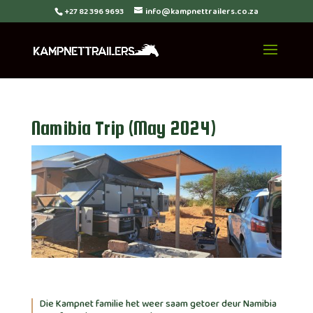
+27 82 396 9693
info@kampnettrailers.co.za
Namibia Trip (May 2024)
Die Kampnet familie het weer saam getoer deur Namibia