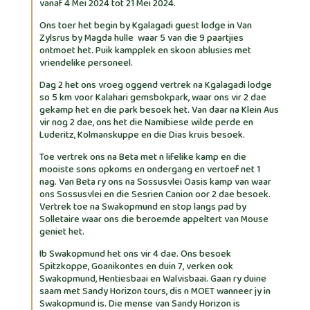
vanaf 4 Mei 2024 tot 21 Mei 2024.
Ons toer het begin by Kgalagadi guest lodge in Van
Zylsrus by Magda hulle waar 5 van die 9 paartjies
ontmoet het. Puik kampplek en skoon ablusies met
vriendelike personeel.
Dag 2 het ons vroeg oggend vertrek na Kgalagadi lodge
so 5 km voor Kalahari gemsbokpark, waar ons vir 2 dae
gekamp het en die park besoek het. Van daar na Klein Aus
vir nog 2 dae, ons het die Namibiese wilde perde en
Luderitz, Kolmanskuppe en die Dias kruis besoek.
Toe vertrek ons na Beta met n lifelike kamp en die
mooiste sons opkoms en ondergang en vertoef net 1
nag. Van Beta ry ons na Sossusvlei Oasis kamp van waar
ons Sossusvlei en die Sesrien Canion oor 2 dae besoek.
Vertrek toe na Swakopmund en stop langs pad by
Solletaire waar ons die beroemde appeltert van Mouse
geniet het.
Ib Swakopmund het ons vir 4 dae. Ons besoek
Spitzkoppe, Goanikontes en duin 7, verken ook
Swakopmund, Hentiesbaai en Walvisbaai. Gaan ry duine
saam met Sandy Horizon tours, dis n MOET wanneer jy in
Swakopmund is. Die mense van Sandy Horizon is